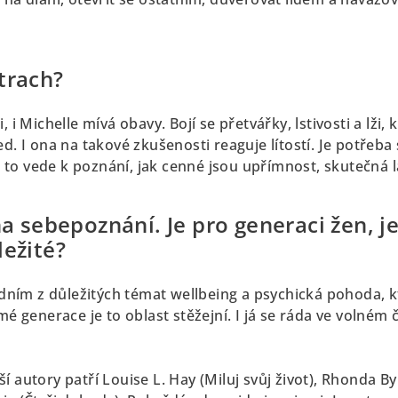
trach?
, i Michelle mívá obavy. Bojí se přetvářky, lstivosti a lži,
d. I ona na takové zkušenosti reaguje lítostí. Je potřeba si
o vede k poznání, jak cenné jsou upřímnost, skutečná lá
na sebepoznání. Je pro generaci žen, j
ležité?
jedním z důležitých témat wellbeing a psychická pohoda,
mé generace je to oblast stěžejní. I já se ráda ve volném 
í autory patří Louise L. Hay (Miluj svůj život), Rhonda B