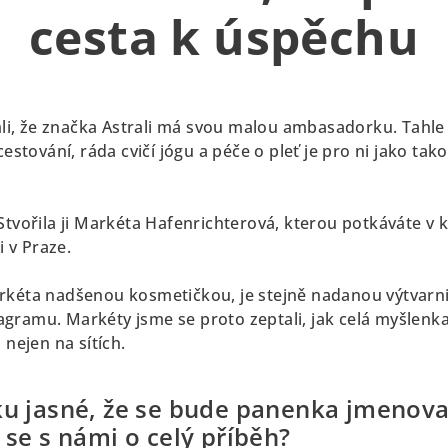
cesta k úspěchu
imli, že značka Astrali má svou malou ambasadorku. Tahl
 cestování, ráda cvičí jógu a péče o pleť je pro ni jako t
 Stvořila ji Markéta Hafenrichterová, kterou potkáváte 
i v Praze.
rkéta nadšenou kosmetičkou, je stejně nadanou výtvarnic
gramu. Markéty jsme se proto zeptali, jak celá myšlenka
 nejen na sítích.
ku jasné, že se bude panenka jmenova
 se s námi o celý příběh?