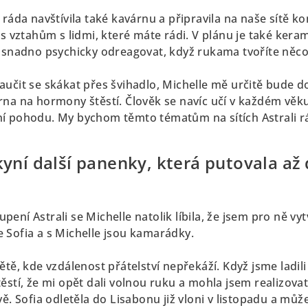
 ráda navštívila také kavárnu a připravila na naše sítě ko
as vztahům s lidmi, které máte rádi. V plánu je také ker
á snadno psychicky odreagovat, když rukama tvoříte něc
aučit se skákat přes švihadlo, Michelle mě určitě bude 
na na hormony štěstí. Člověk se navíc učí v každém věku,
í pohodu. My bychom těmto tématům na sítích Astrali rá
kyní další panenky, která putovala až
ní Astrali se Michelle natolik líbila, že jsem pro ně vytvo
 Sofia a s Michelle jsou kamarádky.
ětě, kde vzdálenost přátelství nepřekáží. Když jsme ladili
ěstí, že mi opět dali volnou ruku a mohla jsem realizova
ě. Sofia odletěla do Lisabonu již vloni v listopadu a může