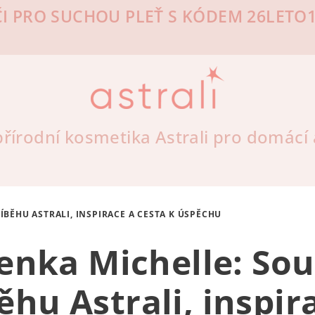
I PRO SUCHOU PLEŤ S KÓDEM 26LETO10
řírodní kosmetika Astrali pro domácí a
BĚHU ASTRALI, INSPIRACE A CESTA K ÚSPĚCHU
enka Michelle: Sou
ěhu Astrali, inspir