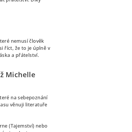
 které nemusí člověk
 říct, že to je úplně v
ska a přátelství.
ež Michelle
 které na sebepoznání
času věnuji literatuře
yrne (Tajemství) nebo