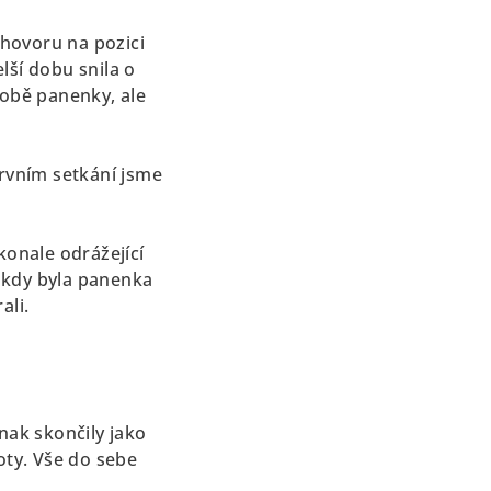
hovoru na pozici
lší dobu snila o
obě panenky, ale
prvním setkání jsme
konale odrážející
, kdy byla panenka
ali.
nak skončily jako
oty. Vše do sebe