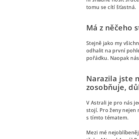
tomu se cítí šťastná.
Má z něčeho s
Stejně jako my všichni
odhalit na první pohle
pořádku. Naopak nás t
Narazila jste 
zosobňuje, dů
V Astrali je pro nás 
stojí. Pro ženy nejen 
s tímto tématem.
Mezi mé nejoblíbenějš