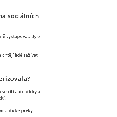
na sociálních
lně vystupovat. Bylo
chtějí lidé zažívat
erizovala?
 se cítí autenticky a
ítí.
romantické prvky.