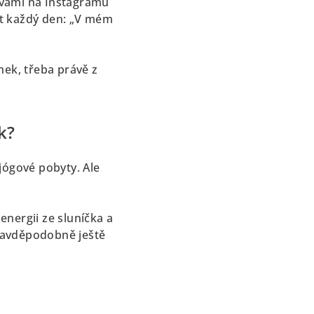
s vámi na Instagramu
vět každý den: „V mém
nek, třeba právě z
k?
jógové pobyty. Ale
nergii ze sluníčka a
pravděpodobně ještě