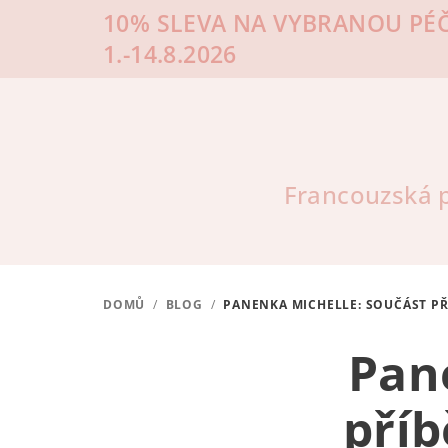
Přejít
10% SLEVA NA VYBRANOU PÉČ
na
1.-14.8.2026
obsah
Francouzská p
DOMŮ
/
BLOG
/
PANENKA MICHELLE: SOUČÁST PŘÍ
Pan
příb