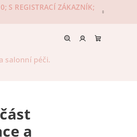
; S REGISTRACÍ ZÁKAZNÍK;
Hledat
Přihlášení
Nákupní
 salonní péči.
košík
část
ace a