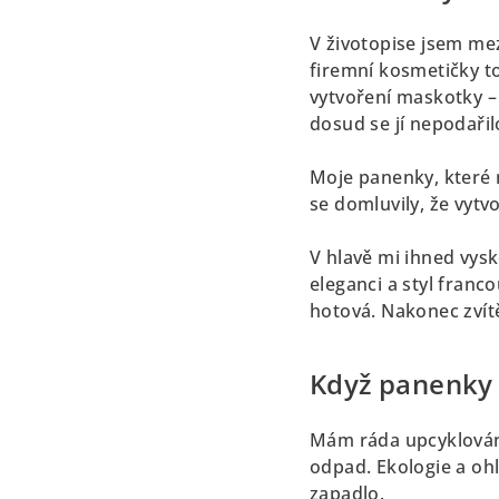
V životopise jsem me
firemní kosmetičky to
vytvoření maskotky 
dosud se jí nepodařil
Moje panenky, které n
se domluvily, že vytv
V hlavě mi ihned vysk
eleganci a styl franc
hotová. Nakonec zvítě
Když panenky 
Mám ráda upcyklování,
odpad. Ekologie a ohl
zapadlo.