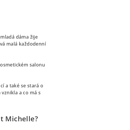
e mladá dáma žije
aková malá každodenní
v kosmetickém salonu
í a také se stará o
 vznikla a co má s
t Michelle?