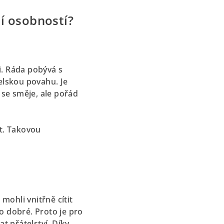
jí osobností?
ti. Ráda pobývá s
telskou povahu. Je
 se směje, ale pořád
ut. Takovou
mohli vnitřně cítit
to dobré. Proto je pro
t přátelství. Díky