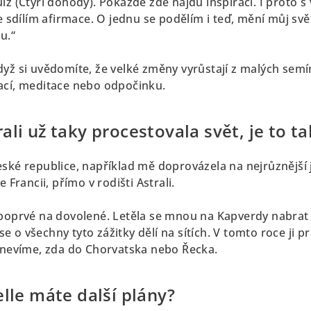
iz (Čtyři dohody). Pokaždé zde najdu inspiraci. I proto 
le sdílím afirmace. O jednu se podělím i teď, mění můj s
u.“
yž si uvědomíte, že velké změny vyrůstají z malých semí
ací, meditace nebo odpočinku.
li už taky procestovala svět, je to ta
ské republice, například mě doprovázela na nejrůznější 
e Francii, přímo v rodišti Astrali.
 poprvé na dovolené. Letěla se mnou na Kapverdy nabrat e
 o všechny tyto zážitky dělí na sítích. V tomto roce ji 
n nevíme, zda do Chorvatska nebo Řecka.
lle máte další plány?