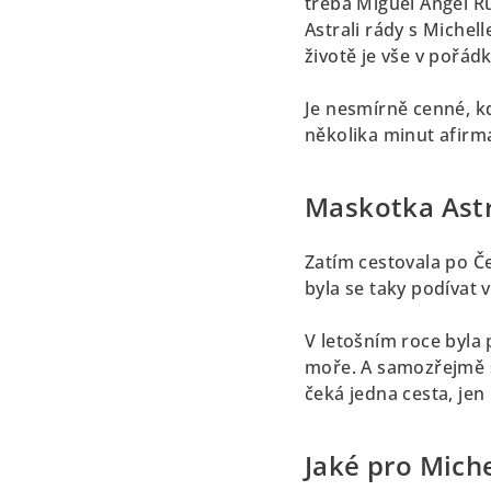
třeba Miguel Angél Ru
Astrali rády s Michel
životě je vše v pořádk
Je nesmírně cenné, kd
několika minut afirm
Maskotka Astra
Zatím cestovala po Če
byla se taky podívat v
V letošním roce byla
moře. A samozřejmě se
čeká jedna cesta, je
Jaké pro Miche