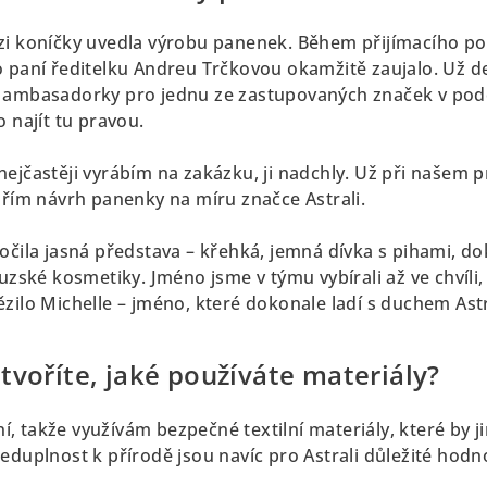
zi koníčky uvedla výrobu panenek. Během přijímacího po
 paní ředitelku Andreu Trčkovou okamžitě zaujalo. Už de
– ambasadorky pro jednu ze zastupovaných značek v pod
o najít tu pravou.
ejčastěji vyrábím na zakázku, ji nadchly. Už při našem 
ořím návrh panenky na míru značce Astrali.
očila jasná představa – křehká, jemná dívka s pihami, do
ouzské kosmetiky. Jméno jsme v týmu vybírali až ve chvíli
zilo Michelle – jméno, které dokonale ladí s duchem Astr
tvoříte, jaké používáte materiály?
 takže využívám bezpečné textilní materiály, které by ji
eduplnost k přírodě jsou navíc pro Astrali důležité hodn