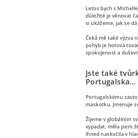
Letos bych s Michelle
důležité je věnovat č
si ukážeme, jak se d
Čeká mě také výzva n
pohyb je hotová továr
spokojenost a duševn
Jste také tvůr
Portugalska…
Portugalskému zastoupe
maskotku. Jmenuje se
Žijeme v globálním sv
vypadat, měla jsem št
ihned naskočila v hlav