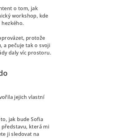
ntent o tom, jak
amický workshop, kde
o hezkého.
doprovázet, protože
 a pečuje tak o svoji
dy daly víc prostoru.
 do
řila jejich vlastní
 to, jak bude Sofia
t představu, která mi
te ji sledovat na