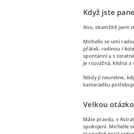
Když jste pane
Ano, okamžitě jsem m
Michelle se umí radov
přáteli, rodinou i kol
spontánní a s ostatní
je rozvážná, klidná a
Nikdy jí neunikne, kd
kamarádku potřebuje
Velkou otázko
Máte pravdu, v Astrali
spokojení. Michelle se
ni snadné nosit srdce