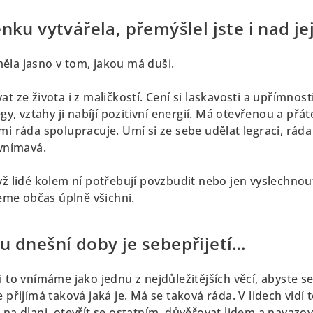
nku vytvářela, přemýšlel jste i nad je
ěla jasno v tom, jakou má duši.
at ze života i z maličkostí. Cení si laskavosti a upřímnos
egy, vztahy ji nabíjí pozitivní energií. Má otevřenou a přá
mi ráda spolupracuje. Umí si ze sebe udělat legraci, ráda
 vnímavá.
yž lidé kolem ní potřebují povzbudit nebo jen vyslechno
me občas úplně všichni.
u dnešní doby je sebepřijetí…
 to vnímáme jako jednu z nejdůležitějších věcí, abyste se 
 přijímá taková jaká je. Má se taková ráda. V lidech vidí 
 na dlani, otevřít se ostatním, důvěřovat lidem a navazova