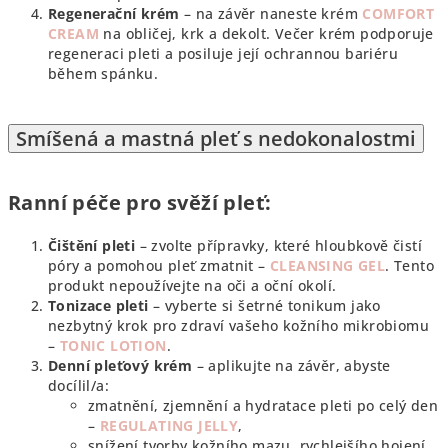
Regenerační krém
– na závěr naneste krém
COMFORT
CREAM
na obličej, krk a dekolt. Večer krém podporuje
regeneraci pleti a posiluje její ochrannou bariéru
během spánku.
Smíšená a mastná pleť s nedokonalostmi
Ranní péče pro svěží pleť:
Čištění pleti
– zvolte přípravky, které hloubkově čistí
póry a pomohou pleť zmatnit –
CLEANSING GEL
. Tento
produkt nepoužívejte na oči a oční okolí.
Tonizace pleti
– vyberte si šetrné tonikum jako
nezbytný krok pro zdraví vašeho kožního mikrobiomu
–
TONIC LOTION
.
Denní pleťový krém
– aplikujte na závěr, abyste
docílil/a:
zmatnění, zjemnění a hydratace pleti po celý den
–
REGULATING JELLY
,
snížení tvorby kožního mazu, rychlejšího hojení