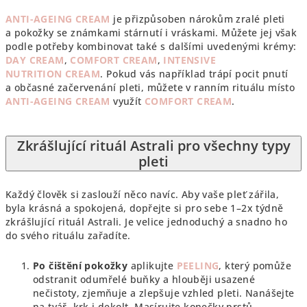
ANTI-AGEING CREAM
je přizpůsoben nárokům zralé pleti
a pokožky se známkami stárnutí i vráskami. Můžete jej však
podle potřeby kombinovat také s dalšími uvedenými krémy:
DAY CREAM
,
COMFORT CREAM
,
INTENSIVE
NUTRITION CREAM
. Pokud vás například trápí pocit pnutí
a občasné začervenání pleti, můžete v ranním rituálu místo
ANTI-AGEING CREAM
využít
COMFORT CREAM
.
Zkrášlující rituál Astrali pro všechny typy
pleti
Každý člověk si zaslouží něco navíc. Aby vaše pleť zářila,
byla krásná a spokojená, dopřejte si pro sebe 1–2x týdně
zkrášlující rituál Astrali. Je velice jednoduchý a snadno ho
do svého rituálu zařadíte.
Po čištění pokožky
aplikujte
PEELING
, který pomůže
odstranit odumřelé buňky a hlouběji usazené
nečistoty, zjemňuje a zlepšuje vzhled pleti. Nanášejte
na tvář, krk i dekolt. Masírujte konečky prstů