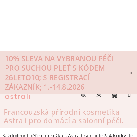
Přejít
na
obsah
10% SLEVA NA VYBRANOU PÉČI
PRO SUCHOU PLEŤ S KÓDEM
26LETO10; S REGISTRACÍ
ZÁKAZNÍK; 1.-14.8.2026
Nákupn
Hledat
Přihlášení
Francouzská přírodní kosmetika
Astrali pro domácí a salonní péči.
Denní rutiny
košík
Každodenní péče o pokožku s Astrali zahrnuje
3–4 kroky
. Je