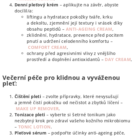
Denní pleťový krém
– aplikujte na závěr, abyste
docílil/a:
liftingu a hydratace pokožky tváře, krku
a dekoltu, zjemnění její textury i vrásek díky
obsahu peptidů –
ANTI-AGEING CREAM
,
zklidnění, hydratace, prevence před pocitem
pnutí a udržení celodenního komfortu –
COMFORT CREAM
,
ochrany před agresivními vlivy z vnějšího
prostředí a doplnění antioxidantů –
DAY CREAM
,
Večerní péče pro klidnou a vyváženou
pleť:
Čištění pleti
– zvolte přípravky, které nevysušují
a jemně čistí pokožku od nečistot a zbytků líčení –
MAKE UP REMOVER
.
Tonizace pleti
– vyberte si šetrné tonikum jako
nezbytný krok pro zdraví vašeho kožního mikrobiomu
–
TONIC LOTION
.
Pleťové sérum
– podpořte účinky anti-ageing péče,