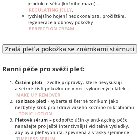
produkce séba (kožního mazu) –
REGULATING JELLY
,
rychlejšího hojení nedokonalostí, pročištění,
regenerace a obnovy pokožky –
PERFECTION CREAM
.
Zralá pleť a pokožka se známkami stárnutí
Ranní péče pro svěží pleť:
Čištění pleti
– zvolte přípravky, které nevysušují
a šetrně čistí pokožku od v noci vyloučených látek –
MAKE UP REMOVER
.
Tonizace pleti
- vyberte si šetrné tonikum jako
nezbytný krok pro zdraví vašeho kožního mikrobiomu
–
TONIC LOTION
.
Pleťové sérum
– podpořte účinky anti-ageing péče,
nanášejte pro ještě intenzivnější viditelné výsledky,
aby byla pleť vypnutá, zpevněná a vrásky zjemněné –
TIMELESS SERUM
.