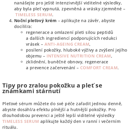
nanášejte pro ještě intenzivnější viditelné výsledky,
aby byla pleť vypnutá, zpevněná a vrásky zjemněné –
TIMELESS SERUM
.
Noční pleťový krém
– aplikujte na závěr, abyste
docílil/a:
regenerace a omlazení pleti silou peptidů
a dalších ingrediencí podporujících redukci
vrásek –
ANTI-AGEING CREAM
,
posílení pokožky, hluboké výživy a zvýšení jejího
objemu –
INTENSIVE NUTRITION CREAM
,
zklidnění, buněčné obnovy, regenerace
a prevence začervenání –
COMFORT CREAM
.
Tipy pro zralou pokožku a pleť se
známkami stárnutí
Pleťové sérum můžete do své péče zařadit jednou denně,
abyste dosáhl/a efektu plnější a hutnější pokožky. Pro
dlouhodobou prevenci a ještě lepší viditelné výsledky
TIMELESS SERUM
aplikujte každý den v ranní i večerním
rituálu.