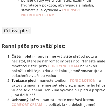
bohaté dávky výživných látek, uzamknutí
hydratace v pokožce, aby vypadala mladší,
šťavnatější a vyživená –
INTENSIVE
NUTRITION CREAM
.
Citlivá pleť
Ranní péče pro svěží pleť:
Čištění pleti
– ráno jemně vyčistěte pleť od potu a
nečistot, které se nahromadily přes noc. Naneste malé
množství čisticí pěny
PURIFYING FOAM
na vlhkou
pokožku obličeje, krku a dekoltu, jemně vmasírujte a
opláchněte vlažnou vodou.
Tonizace pleti
– naneste tonikum
TONIC LOTION
na
vatový tampon a jemně setřete pleť, případně ho lehce
vklepejte dlaněmi. Tonikum vyrovná pH pleti a připraví
ji na další péči.
Ochranný krém
– naneste malé množství krému
COMFORT CREAM
na obličej, krk a dekolt. Jemně