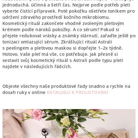
jednoduchá, účinná a šetří čas. Nejprve podle potřeb pleti
vyberte čistící přípravek. Poté pokožku ošetřete tonikem pro
udržení zdravého prostředí kožního mikrobiomu.
Kosmetický rituál zakončete vhodně zvoleným pleťovým
krémem podle nároků pokožky. A co sérum? Pokud si
přejete redukovat vrásky a známky stárnutí, zařaďte ještě po
tonizaci omlazující sérum. Zkrášlující rituál Astrali
s peelingem a pleťovou maskou si dopřejte 1–2x týdně.
Hotovo. Vaše pleť má vše, co potřebuje. Jak přesně si
sestavit svůj kosmetický rituál s Astrali podle typu pleti
najdete v následujících řádcích.
Objevte všechny naše produktové řady snadno a rychle na
dosah ruky v online
KATALOGU K PROLISTOVÁNÍ