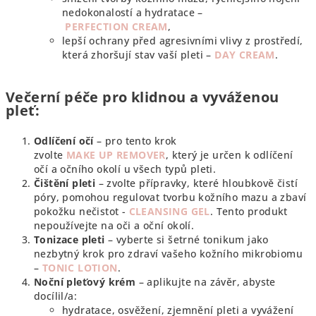
nedokonalostí a hydratace –
PERFECTION CREAM
,
lepší ochrany před agresivními vlivy z prostředí,
která zhoršují stav vaší pleti –
DAY CREAM
.
Večerní péče pro klidnou a vyváženou
pleť:
Odlíčení očí
– pro tento krok
zvolte
MAKE UP REMOVER
, který je určen k odlíčení
očí a očního okolí u všech typů pleti.
Čištění pleti
– zvolte přípravky, které hloubkově čistí
póry, pomohou regulovat tvorbu kožního mazu a zbaví
pokožku nečistot -
CLEANSING GEL
. Tento produkt
nepoužívejte na oči a oční okolí.
Tonizace pleti
– vyberte si šetrné tonikum jako
nezbytný krok pro zdraví vašeho kožního mikrobiomu
–
TONIC LOTION
.
Noční pleťový krém
– aplikujte na závěr, abyste
docílil/a:
hydratace, osvěžení, zjemnění pleti a vyvážení