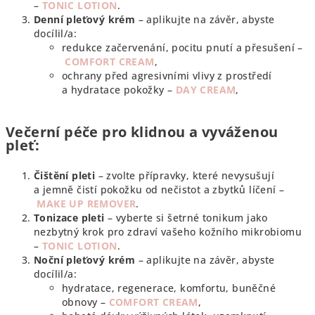
–
TONIC LOTION
.
Denní pleťový krém
– aplikujte na závěr, abyste
docílil/a:
redukce začervenání, pocitu pnutí a přesušení –
COMFORT CREAM
,
ochrany před agresivními vlivy z prostředí
a hydratace pokožky –
DAY CREAM
,
Večerní péče pro klidnou a vyváženou
pleť:
Čištění pleti
– zvolte přípravky, které nevysušují
a jemně čistí pokožku od nečistot a zbytků líčení –
MAKE UP REMOVER
.
Tonizace pleti
– vyberte si šetrné tonikum jako
nezbytný krok pro zdraví vašeho kožního mikrobiomu
–
TONIC LOTION
.
Noční pleťový krém
– aplikujte na závěr, abyste
docílil/a:
hydratace, regenerace, komfortu, buněčné
obnovy –
COMFORT CREAM
,