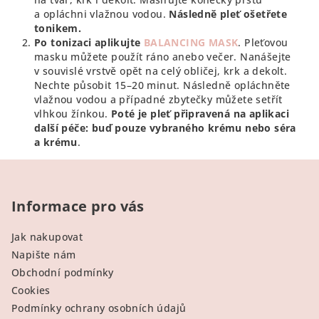
a opláchni vlažnou vodou.
Následně pleť ošetřete
tonikem.
Po tonizaci aplikujte
BALANCING MASK
. Pleťovou
masku můžete použít ráno anebo večer. Nanášejte
v souvislé vrstvě opět na celý obličej, krk a dekolt.
Nechte působit 15–20 minut. Následně opláchněte
vlažnou vodou a případné zbytečky můžete setřít
vlhkou žínkou.
Poté je pleť připravená na aplikaci
další péče: buď pouze vybraného krému nebo séra
a krému
.
Z
á
p
Informace pro vás
a
Jak nakupovat
t
Napište nám
í
Obchodní podmínky
Cookies
Podmínky ochrany osobních údajů