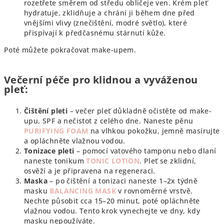
rozetřete směrem od středu obličeje ven. Krém pleť
hydratuje, zklidňuje a chrání ji během dne před
vnějšími vlivy (znečištění, modré světlo), které
přispívají k předčasnému stárnutí kůže.
Poté můžete pokračovat make-upem.
Večerní péče pro klidnou a vyváženou
pleť:
Čištění pleti
– večer pleť důkladně očistěte od make-
upu, SPF a nečistot z celého dne. Naneste pěnu
PURIFYING FOAM
na vlhkou pokožku, jemně masírujte
a opláchněte vlažnou vodou.
Tonizace pleti
– pomocí vatového tamponu nebo dlaní
naneste tonikum
TONIC LOTION
. Pleť se zklidní,
osvěží a je připravena na regeneraci.
Maska
– po čištění a tonizaci naneste 1–2x týdně
masku
BALANCING MASK
v rovnoměrné vrstvě.
Nechte působit cca 15–20 minut, poté opláchněte
vlažnou vodou. Tento krok vynechejte ve dny, kdy
masku nepoužíváte.