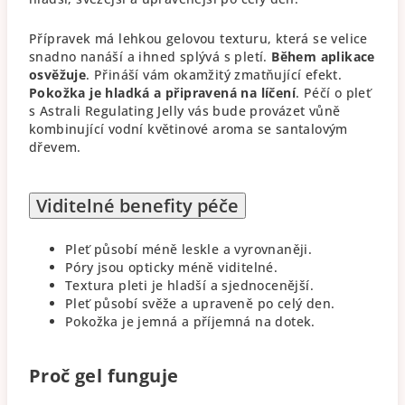
Přípravek má lehkou gelovou texturu, která se velice
snadno nanáší a ihned splývá s pletí.
Během aplikace
osvěžuje
. Přináší vám okamžitý zmatňující efekt.
Pokožka je hladká a připravená na líčení
. Péčí o pleť
s Astrali Regulating Jelly vás bude provázet vůně
kombinující vodní květinové aroma se santalovým
dřevem.
Viditelné benefity péče
Pleť působí méně leskle a vyrovnaněji.
Póry jsou opticky méně viditelné.
Textura pleti je hladší a sjednocenější.
Pleť působí svěže a upraveně po celý den.
Pokožka je jemná a příjemná na dotek.
Proč gel funguje