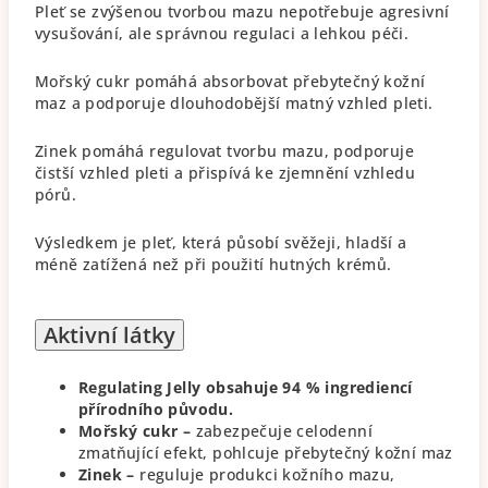
Pleť se zvýšenou tvorbou mazu nepotřebuje agresivní
vysušování, ale správnou regulaci a lehkou péči.
Mořský cukr pomáhá absorbovat přebytečný kožní
maz a podporuje dlouhodobější matný vzhled pleti.
Zinek pomáhá regulovat tvorbu mazu, podporuje
čistší vzhled pleti a přispívá ke zjemnění vzhledu
pórů.
Výsledkem je pleť, která působí svěžeji, hladší a
méně zatížená než při použití hutných krémů.
Aktivní látky
Regulating Jelly obsahuje 94 % ingrediencí
přírodního původu.
Mořský cukr –
zabezpečuje celodenní
zmatňující efekt, pohlcuje přebytečný kožní maz
Zinek –
reguluje produkci kožního mazu,