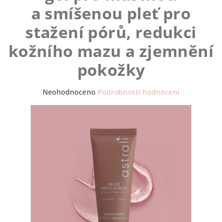
a smíšenou pleť pro
stažení pórů, redukci
kožního mazu a zjemnění
pokožky
Průměrné
Neohodnoceno
Podrobnosti hodnocení
hodnocení
produktu
je
0,0
z
5
hvězdiček.