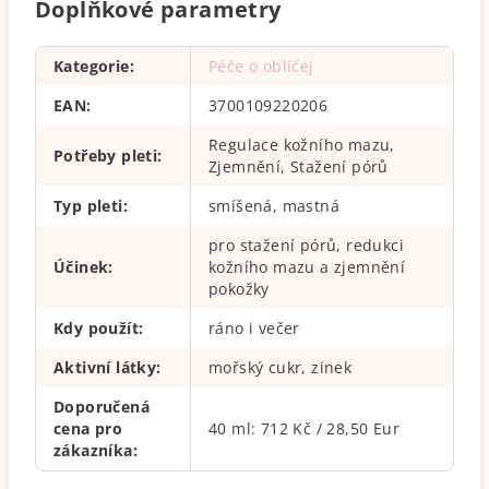
Doplňkové parametry
Kategorie
:
Péče o obličej
EAN
:
3700109220206
Regulace kožního mazu,
Potřeby pleti
:
Zjemnění, Stažení pórů
Typ pleti
:
smíšená, mastná
pro stažení pórů, redukci
Účinek
:
kožního mazu a zjemnění
pokožky
Kdy použít
:
ráno i večer
Aktivní látky
:
mořský cukr, zinek
Doporučená
cena pro
40 ml: 712 Kč / 28,50 Eur
zákazníka
: