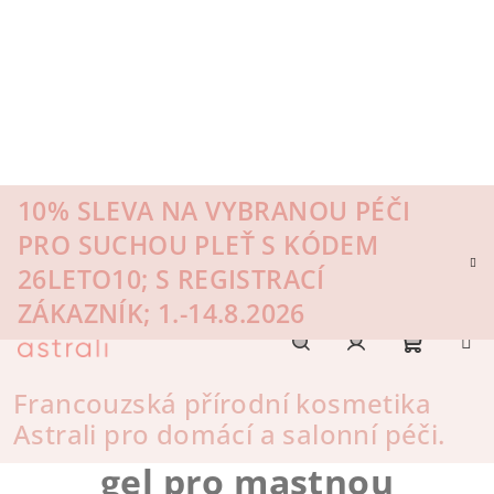
Přejít
na
obsah
10% SLEVA NA VYBRANOU PÉČI
PRO SUCHOU PLEŤ S KÓDEM
26LETO10; S REGISTRACÍ
ZÁKAZNÍK; 1.-14.8.2026
Nákupn
Hledat
Přihlášení
Francouzská přírodní kosmetika
Astrali pro domácí a salonní péči.
Regulating Jelly
matující
košík
gel pro mastnou