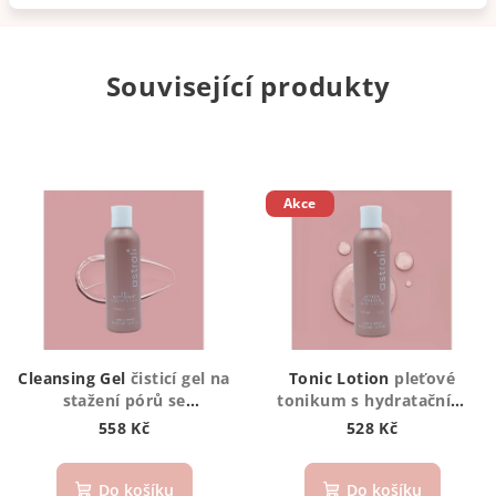
Související produkty
Akce
Cleansing Gel
čisticí gel na
Tonic Lotion
pleťové
stažení pórů se
tonikum s hydratačním
zmatňujícím účinkem pro
účinkem pro péči
558 Kč
528 Kč
mastnou a smíšenou pleť
o rovnováhu kožního
mikrobiomu a pH
pokožky
Do košíku
Do košíku