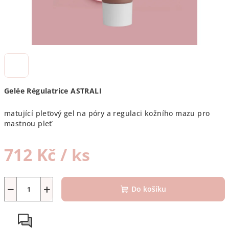
Gelée Régulatrice ASTRALI
matující pleťový gel na póry a regulaci kožního mazu pro
mastnou pleť
712 Kč
/ ks
Měrná
cena:
−
+
Do košíku