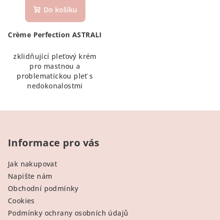
Do košíku
Crème Perfection ASTRALI
zklidňující pleťový krém
pro mastnou a
problematickou pleť s
nedokonalostmi
Z
á
p
Informace pro vás
a
Jak nakupovat
t
Napište nám
í
Obchodní podmínky
Cookies
Podmínky ochrany osobních údajů