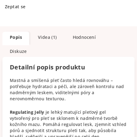
Zeptat se
Popis
Videa (1)
Hodnocení
Diskuze
Detailní popis produktu
Mastná a smíšená pleť často hledá rovnováhu –
potřebuje hydrataci a péči, ale zároveň kontrolu nad
nadměrným leskem, viditelnými póry a
nerovnoměrnou texturou.
Regulating Jelly
je lehký matující pleťový gel
vytvořený pro pleť se sklonem k nadměrné tvorbě
kožního mazu. Pomáhá regulovat lesk, zjemnit vzhled
pórů a sjednotit strukturu pleti tak, aby působila
hladší, svěžejší a upravenější po celý den.