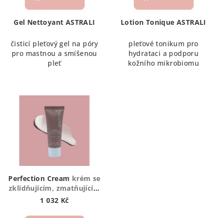
Gel Nettoyant ASTRALI
Lotion Tonique ASTRALI
čisticí pleťový gel na póry
pleťové tonikum pro
pro mastnou a smíšenou
hydrataci a podporu
pleť
kožního mikrobiomu
Perfection Cream
krém se
zklidňujícím, zmatňujícím
a hojivým účinkem pro
1 032 Kč
mastnou a smíšenou pleť
s nedokonalostmi