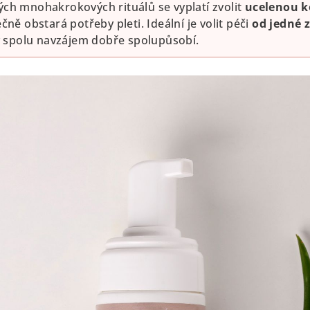
ch mnohakrokových rituálů se vyplatí zvolit
ucelenou 
čně obstará potřeby pleti. Ideální je volit péči
od jedné 
ty spolu navzájem dobře spolupůsobí.