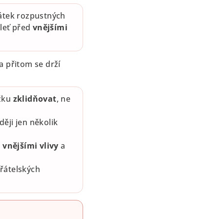
látek rozpustných
pleť před
vnějšími
, a přitom se drží
ožku
zklidňovat
, ne
ději jen několik
d
vnějšími vlivy
a
řátelských