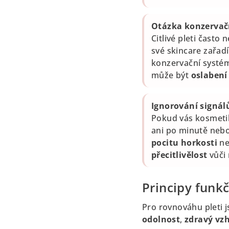
Otázka konzervač
Citlivé pleti často
své skincare zařad
konzervační systé
může být
oslabení
Ignorování signálů
Pokud vás kosmeti
ani po minutě nebo
pocitu horkosti
ne
přecitlivělost
vůči 
Principy funkč
Pro rovnováhu pleti 
odolnost
,
zdravý vz