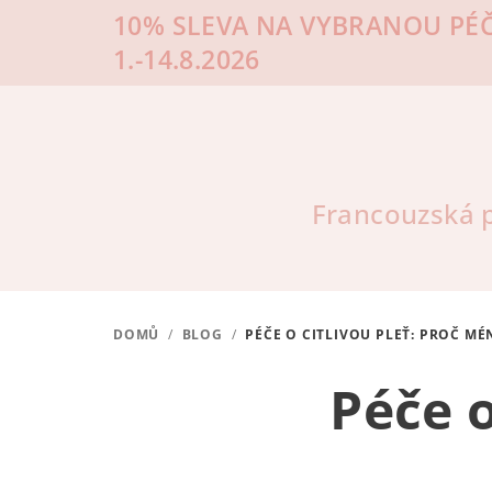
Přejít
10% SLEVA NA VYBRANOU PÉČ
na
1.-14.8.2026
obsah
Francouzská p
DOMŮ
/
BLOG
/
PÉČE O CITLIVOU PLEŤ: PROČ M
Péče o