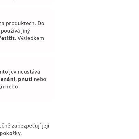
noha produktech. Do
používá jiný
řetížit
. Výsledkem
nto jev neustává
venání
,
pnutí
nebo
ii
nebo
ečně zabezpečují její
pokožky.