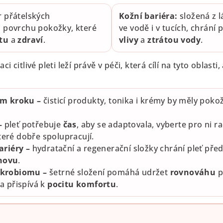
 přátelských
Kožní bariéra:
složená z 
 povrchu pokožky, které
ve vodě i v tucích, chrání 
itu
a
zdraví
.
vlivy
a
ztrátou vody
.
i citlivé pleti leží právě v péči, která cílí na tyto oblasti
ém kroku –
čisticí produkty, tonika i krémy by měly pok
–
pleť potřebuje
čas
, aby se adaptovala, vyberte pro ni ra
které dobře spolupracují.
ariéry –
hydratační a regenerační složky chrání pleť pře
novu
.
krobiomu –
šetrné složení pomáhá udržet
rovnováhu
p
a přispívá k
pocitu komfortu
.