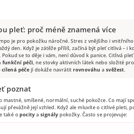
vou pleť: proč méně znamená více
mpo je pro pokožku náročné. Stres z vnějšího i vnitřního
ždý den. Když je zátěže příliš, začíná být pleť citlivá – i 
 Pokud se to děje i vám, není důvod k panice. Citlivá ple
a funkční péči
, ne stovky aktivních látek nebo složité pr
 cílená péče
jí dokáže navrátit
rovnováhu
a
svěžest
.
leť poznat
i o mastné, smíšené, normální, suché pokožce. Co mají s
ují převážně její vzhled. Když ale mluvíte o citlivé pleti, p
le také o
pocity
a
signály
pokožky. Často se projevuje: