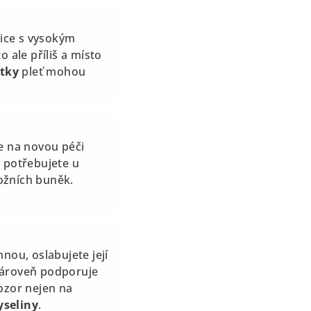
tice s vysokým
o ale příliš a místo
átky
pleť mohou
e na novou péči
, potřebujete u
žních buněk.
nou, oslabujete její
zároveň podporuje
pozor nejen na
yseliny
.