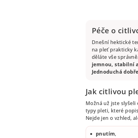
Péče o citli
Dnešní hektické te
na pleť prakticky ka
děláte vše správně.
jemnou, stabilní 
Jednoduchá dobře
Jak citlivou p
Možná už jste slyšel
typy pleti, které popis
Nejde jen o vzhled, a
pnutím
,