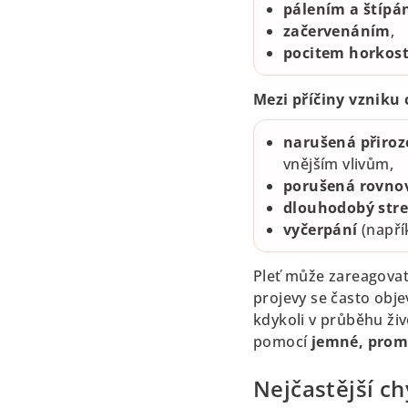
pálením a štípá
začervenáním
,
pocitem horkost
Mezi příčiny vzniku c
narušená přiroz
vnějším vlivům,
porušená rovno
dlouhodobý stre
vyčerpání
(napří
Pleť může zareagovat 
projevy se často obje
kdykoli v průběhu živ
pomocí
jemné, prom
Nejčastější ch