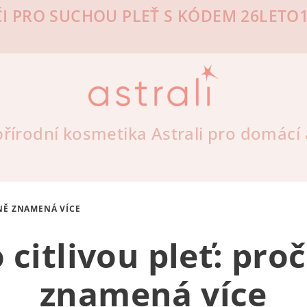
I PRO SUCHOU PLEŤ S KÓDEM 26LETO10
řírodní kosmetika Astrali pro domácí a
ÉNĚ ZNAMENÁ VÍCE
 citlivou pleť: pr
znamená více