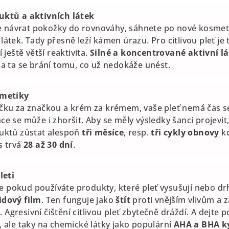
uktů a aktivních látek
íte návrat pokožky do rovnováhy, sáhnete po nové kosme
átek. Tady přesně leží kámen úrazu. Pro citlivou pleť je t
 ještě větší reaktivita.
Silné a koncentrované aktivní l
a ta se brání tomu, co už nedokáže unést.
smetiky
čku za značkou a krém za krémem, vaše pleť nemá čas s
e se může i zhoršit. Aby se měly výsledky šanci projevit
uktů zůstat alespoň
tři měsíce
, resp.
tři cykly obnovy
ko
s trvá
28 až 30 dní
.
leti
ale pokud používáte produkty, které pleť vysušují nebo drh
idový film
. Ten funguje jako
štít
proti vnějším vlivům a 
m
. Agresivní čištění citlivou pleť zbytečně dráždí. A dejte 
, ale taky na chemické látky jako populární
AHA a BHA k