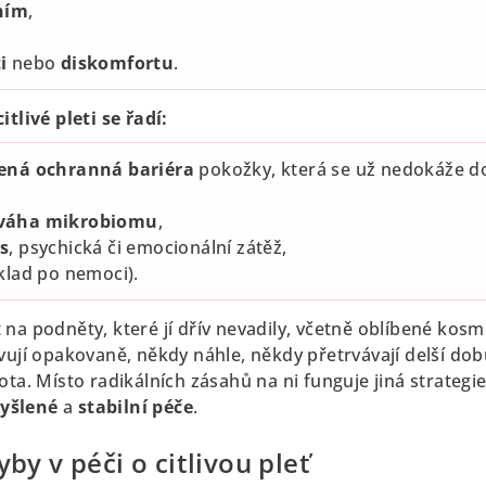
ním
,
i
nebo
diskomfortu
.
itlivé pleti se řadí:
ená ochranná bariéra
pokožky, která se už nedokáže d
váha mikrobiomu
,
s
, psychická či emocionální zátěž,
klad po nemoci).
na podněty, které jí dřív nevadily, včetně oblíbené kos
vují opakovaně, někdy náhle, někdy přetrvávají delší dob
ota. Místo radikálních zásahů na ni funguje jiná strategie
yšlené
a
stabilní péče
.
yby v péči o citlivou pleť