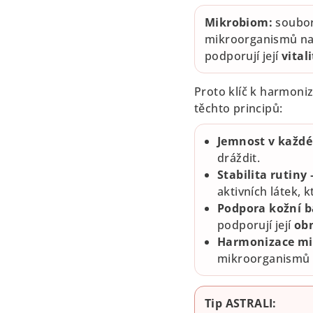
Mikrobiom:
soubor
mikroorganismů na
podporují její
vital
Proto klíč k harmonizac
těchto principů:
Jemnost v každ
dráždit.
Stabilita rutiny 
aktivních látek, 
Podpora kožní b
podporují její
ob
Harmonizace mi
mikroorganismů 
Tip ASTRALI: