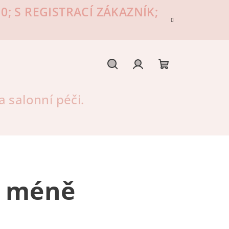
; S REGISTRACÍ ZÁKAZNÍK;
Hledat
Přihlášení
Nákupní
 salonní péči.
košík
oč méně