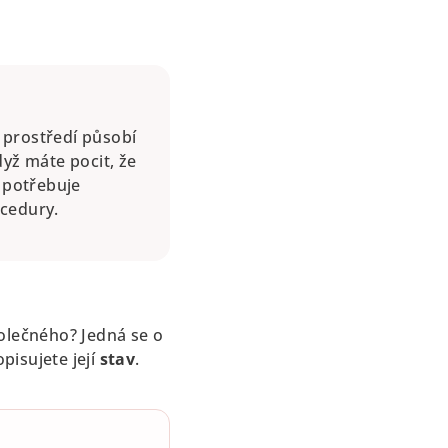
 prostředí působí
když máte pocit, že
ť potřebuje
ocedury.
polečného? Jedná se o
opisujete její
stav
.