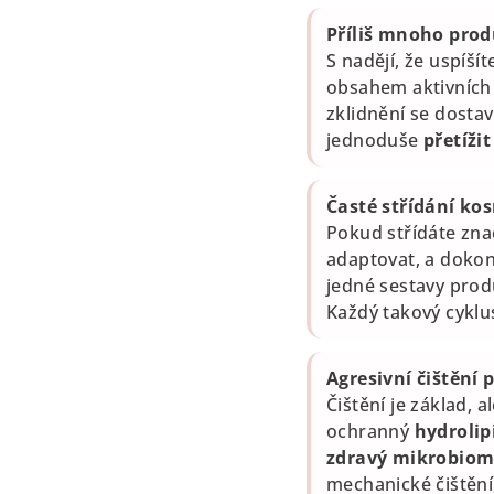
Příliš mnoho prod
S nadějí, že uspíš
obsahem aktivních l
zklidnění se dostaví
jednoduše
přetížit
Časté střídání ko
Pokud střídáte zna
adaptovat, a dokonc
jedné sestavy prod
Každý takový cyklu
Agresivní čištění p
Čištění je základ, 
ochranný
hydrolip
zdravý mikrobio
mechanické čištění