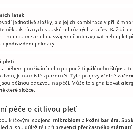
ních látek
 nevadí jednotlivé složky, ale jejich kombinace v příliš m
íte několik různých kousků od různých značek. Každá ale 
m – mohou mezi sebou vzájemně interagovat nebo pleť
p
či
podráždění
pokožky.
 pleti
ka během používání nebo po použití
pálí
nebo
štípe
a te
 dvou, je na místě zpozornět. Tyto projevy včetně
začer
jsou běžnou odezvou na péči. Může to signalizovat
alerg
některé složce.
ní péče o citlivou pleť
jsou klíčovými spojenci
mikrobiom
a
kožní bariéra
. Spol
hled
a jsou důležité i při
prevenci předčasného stárnutí