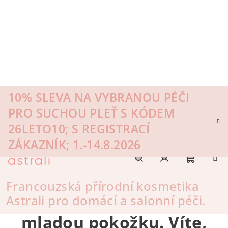
Přejít
na
obsah
10% SLEVA NA VYBRANOU PÉČI
PRO SUCHOU PLEŤ S KÓDEM
26LETO10; S REGISTRACÍ
ZÁKAZNÍK; 1.-14.8.2026
Nákupn
Hledat
Přihlášení
Francouzská přírodní kosmetika
Astrali pro domácí a salonní péči.
Pigmentové skvrny trápí i
košík
mladou pokožku. Víte,