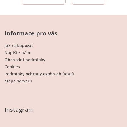
Z
á
p
Informace pro vás
a
Jak nakupovat
t
Napište nám
í
Obchodní podmínky
Cookies
Podmínky ochrany osobních údajů
Mapa serveru
Instagram