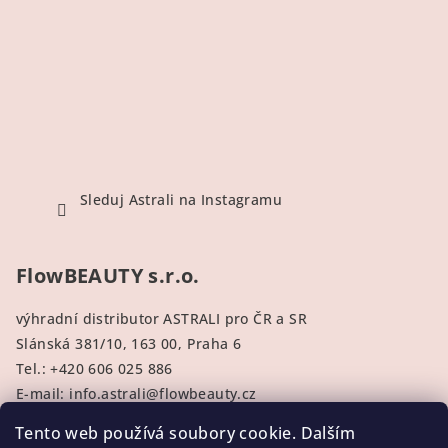
Sleduj Astrali na Instagramu
FlowBEAUTY s.r.o.
výhradní distributor ASTRALI pro ČR a SR
Slánská 381/10
, 163 00, Praha 6
Tel.: +420
606 025 886
E-mail:
info.astrali@flowbeauty.cz
IČO:
17429102
Tento web používá soubory cookie. Dalším
Číslo účtu:
123-9532630207/0100