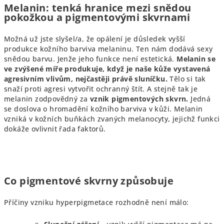
Melanin: tenká hranice mezi snědou
pokožkou a pigmentovými skvrnami
Možná už jste slyšel/a, že opálení je důsledek vyšší
produkce kožního barviva melaninu. Ten nám dodává sexy
snědou barvu. Jenže jeho funkce není estetická.
Melanin se
ve zvýšené míře produkuje, když je naše kůže vystavená
agresivním vlivům, nejčastěji právě sluníčku.
Tělo si tak
snaží proti agresi vytvořit ochranný štít. A stejně tak je
melanin zodpovědný za
vznik pigmentových skvrn.
Jedná
se doslova o hromadění kožního barviva v kůži. Melanin
vzniká v kožních buňkách zvaných melanocyty, jejichž funkci
dokáže ovlivnit řada faktorů.
Co pigmentové skvrny způsobuje
Příčiny vzniku hyperpigmetace rozhodně není málo: