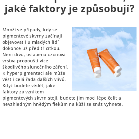
jaké faktory je způsobují?
Množí se případy, kdy se
pigmentové skvrny začínají
objevovat i u mladých lidí
dokonce už před třicítkou.
Není divu, oslabená ozónová
vrstva propouští více
škodlivého slunečního záření.
K hyperpigmentaci ale může
vést i celá řada dalších vlivů.
Když budete vědět, jaké
faktory za vznikem
pigmentových skvrn stojí, budete jim moci lépe čelit a
nevzhledným hnědým flekům na kůži se snáz vyhnete.