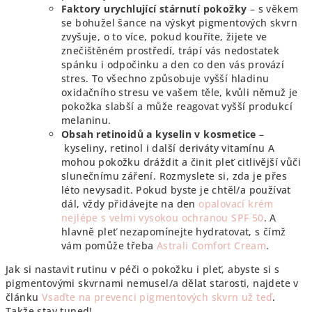
Faktory urychlující stárnutí pokožky
– s věkem
se bohužel šance na výskyt pigmentových skvrn
zvyšuje, o to více, pokud kouříte, žijete ve
znečištěném prostředí, trápí vás nedostatek
spánku i odpočinku a den co den vás provází
stres. To všechno způsobuje vyšší hladinu
oxidačního stresu ve vašem těle, kvůli němuž je
pokožka slabší a může reagovat vyšší produkcí
melaninu.
Obsah retinoidů a kyselin v kosmetice
–
kyseliny, retinol i další deriváty vitamínu A
mohou pokožku dráždit a činit pleť citlivější vůči
slunečnímu záření. Rozmyslete si, zda je přes
léto nevysadit. Pokud byste je chtěl/a používat
dál, vždy přidávejte na den
opalovací krém
nejlépe s velmi vysokou ochranou SPF 50
. A
hlavně pleť nezapomínejte hydratovat, s čímž
vám pomůže třeba
Astrali Comfort Cream
.
Jak si nastavit rutinu v péči o pokožku i pleť, abyste si s
pigmentovými skvrnami nemusel/a dělat starosti, najdete v
článku
Vsaďte na prevenci pigmentových skvrn už teď
.
Takže stay tuned!