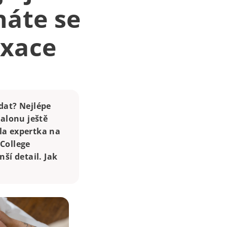
háte se
axace
ádat? Nejlépe
alonu ještě
ala expertka na
 College
ší detail. Jak