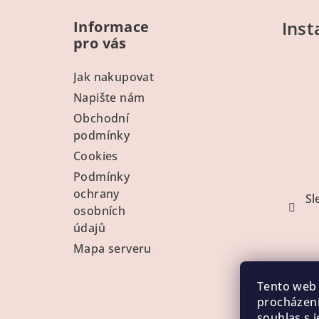
á
Ins
Informace
p
pro vás
a
Jak nakupovat
t
Napište nám
í
Obchodní
podmínky
Cookies
Podmínky
ochrany
Sl
osobních
údajů
Mapa serveru
Tento web 
procházení
souhlas s j