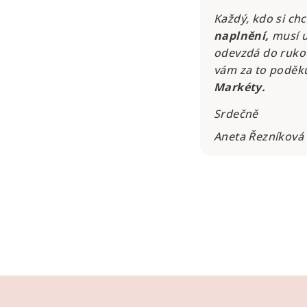
Každý, kdo si ch
naplnění,
musí ud
odevzdá do rukou
vám za to poděku
Markéty.
Srdečně
Aneta Řezníková
Z