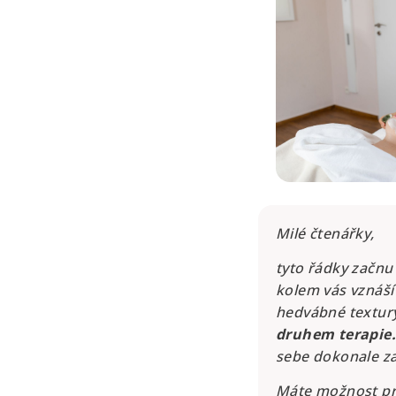
Milé čtenářky,
tyto řádky začnu
kolem vás vznáší
hedvábné textury,
druhem terapie.
sebe dokonale za
Máte možnost proc