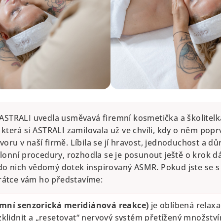
ASTRALI uvedla usměvavá firemní kosmetička a školitel
 která si ASTRALI zamilovala už ve chvíli, kdy o něm pop
ru v naší firmě. Líbila se jí hravost, jednoduchost a dů
lonní procedury, rozhodla se je posunout ještě o krok dá
o nich vědomý dotek inspirovaný ASMR. Pokud jste se 
 krátce vám ho představíme:
ní senzorická meridiánová reakce)
je oblíbená relaxa
klidnit a „resetovat“ nervový systém přetížený množstv