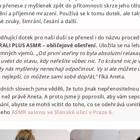
a přenese z myšlenek zpět do přítomnosti skrze jeho tělo
ění a příjemné mrazení. Používá se k tomu dotek, ale tak
é zvuky, šimrání, česání a další.
idňující dotek pro naši duši se přenesl i do názvu procedu
RALI PLUS ASMR – obličejové ošetření.
Uložila se na leh
jemných vjemů.
„Od první vteřiny to byla absolutní relaxa
 uvést do stavu, kdy neřešíte vůbec nic. To krásné nic je 
dy nás myšlenky nenechají odpočinout. Vy si ale můžete u
o nejlepší, co můžete sami sobě dopřát,“
říká Aneta.
odních slovech jsme věděli, že tuto jinak nepřenositelno
než právě Aneta. A proto jsme ji poprosili, aby vám seps
ní, abyste se mohli vcítit do toho, co se odehrává uvnit
ašeho
ASMR salonu ve Slánské ulici v Praze 6.