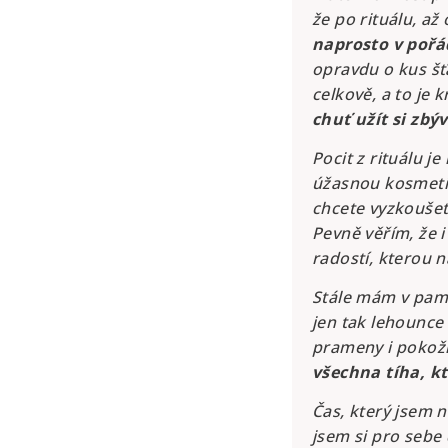
že po rituálu, až 
naprosto v pořád
opravdu o kus šťa
celkově, a to je 
chuť užít si zbý
Pocit z rituálu j
úžasnou kosmetik
chcete vyzkoušet
Pevně věřím, že 
radostí, kterou 
Stále mám v pamě
jen tak lehounce
prameny i pokožk
všechna tíha, kt
Čas, který jsem 
jsem si pro sebe