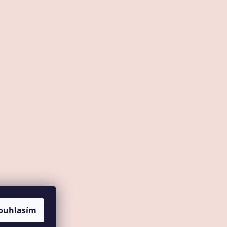
z
ouhlasím