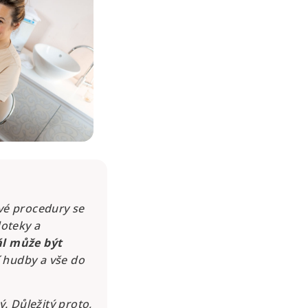
ové procedury se
oteky a
uál může být
 hudby a vše do
ý. Důležitý proto,