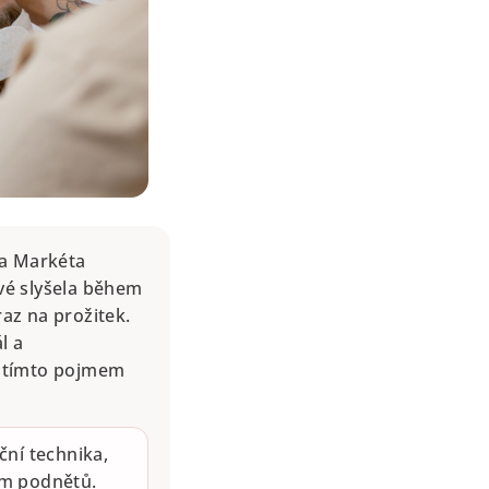
ka Markéta
rvé slyšela během
raz na prožitek.
l a
s tímto pojmem
ční technika,
ím podnětů.