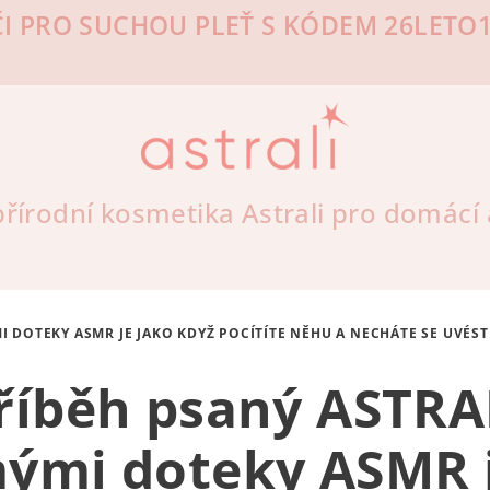
I PRO SUCHOU PLEŤ S KÓDEM 26LETO10
řírodní kosmetika Astrali pro domácí a
I DOTEKY ASMR JE JAKO KDYŽ POCÍTÍTE NĚHU A NECHÁTE SE UVÉS
říběh psaný ASTRA
ými doteky ASMR j