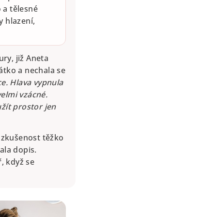
 a tělesné
y hlazení,
ry, již Aneta
átko a nechala se
ce. Hlava vypnula
velmi vzácné.
žít prostor jen
u zkušenost těžko
ala dopis.
ř, když se