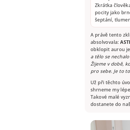
Zkrátka člověk
pocity jako brn
šeptání, tlumen
A právě tento zkl
absolvovala:
AST
obklopit aurou 
a tělo se nechalo
Žijeme v době, k
pro sebe. Je to t
Už při těchto úv
shrneme my lépe 
Takové malé vyzná
dostanete do n