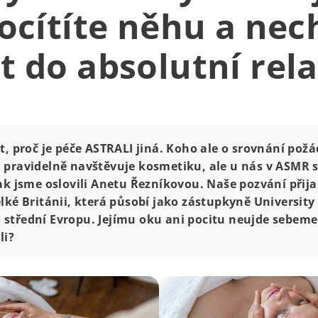
ocítíte něhu a nec
t do absolutní rel
t, proč je péče ASTRALI jiná. Koho ale o srovnání pož
 pravidelně navštěvuje kosmetiku, ale u nás v ASMR s
ak jsme oslovili Anetu Řezníkovou. Naše pozvání přij
lké Británii, která působí jako zástupkyně University
střední Evropu. Jejímu oku ani pocitu neujde sebemen
li?