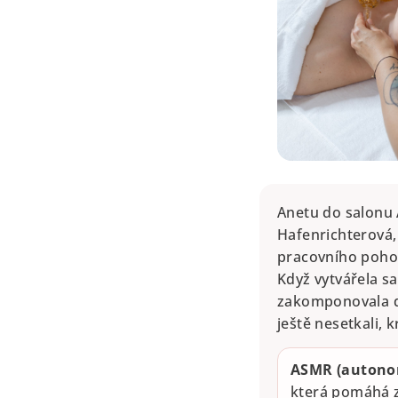
Anetu do salonu 
Hafenrichterová,
pracovního pohovo
Když vytvářela sa
zakomponovala d
ještě nesetkali,
ASMR (autonom
která pomáhá z