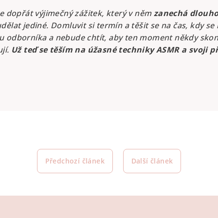
ce dopřát výjimečný zážitek, který v něm
zanechá dlouho 
ělat jediné. Domluvit si termín a těšit se na čas, kdy se
 odborníka a nebude chtít, aby ten moment někdy skončil
jí.
Už teď se těším na úžasné techniky ASMR a svoji př
Předchozí článek
Další článek