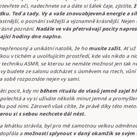
otevřete oči, nadechnete se a dáte si šálek čaje, zjistíte,
ž
ku. Teď a tady. Vy a vaše znovuobjevená energie a síl
stnější, o poznání svěžejší a významně krásnější. Nejen u
krásné poznání.
Nadále ve vás přetrvávají pocity napros
vající hodiny dne naplno.
e nepřenosný a unikátní natolik, že ho
musíte zažít.
Ať už 
ou v tichém a uvolňujícím prostředí, kde vás nikdo a ni
 techniku ASMR, se kterou se nemáte možnost jen tak ně
i vy budete ze salonu odcházet s úsměvem na rtech, vůní 
na sobě rozpoznáte nejen vy sami.
ti pocit, kdy mi
během rituálu do vlasů jemně zajel h
 polechtá a vy si užíváte několik minut jemné a promyšle
u pod nimi. Zároveň však cítíte, že právě díky této met
erou si s sebou nechcete dál nést.
na lehátku strávila, byl pro mě samotnou velkou odměno
 dopřála a
možností splynout v daný okamžik se svým t