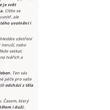
e je svět
a.
Cítíte se
vnitř, ale
tého uvolnění i
hledáte ošetření
c neruší, nebo
kde setkat.
na tvářích a
řeben.
Ten vás
né péče pro vaše
odě
odchází z těla
u. Časem, který
ělem i duší.