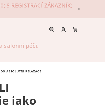
; S REGISTRACÍ ZÁKAZNÍK;
Hledat
Přihlášení
Nákupní
 salonní péči.
košík
T DO ABSOLUTNÍ RELAXACE
LI
e jako