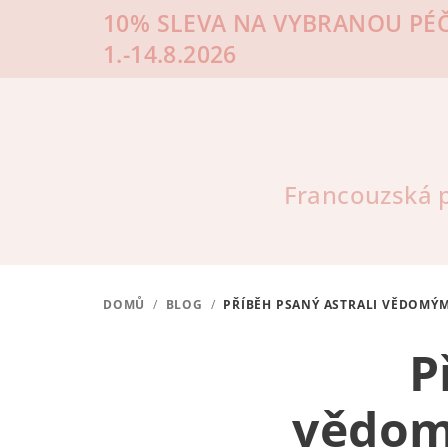
Přejít
10% SLEVA NA VYBRANOU PÉČ
na
1.-14.8.2026
obsah
Francouzská p
DOMŮ
/
BLOG
/
PŘÍBĚH PSANÝ ASTRALI VĚDOMÝM
P
vědom