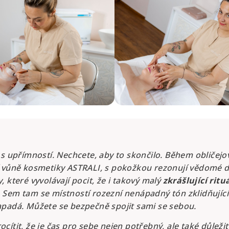
 s upřímností. Nechcete, aby to skončilo. Během obličej
 vůně kosmetiky ASTRALI, s pokožkou rezonují vědomé d
 které vyvolávají pocit, že i takový malý
zkrášlující rit
Sem tam se místností rozezní nenápadný tón zklidňující
padá. Můžete se bezpečně spojit sami se sebou.
ítit, že je čas pro sebe nejen potřebný, ale také důležit