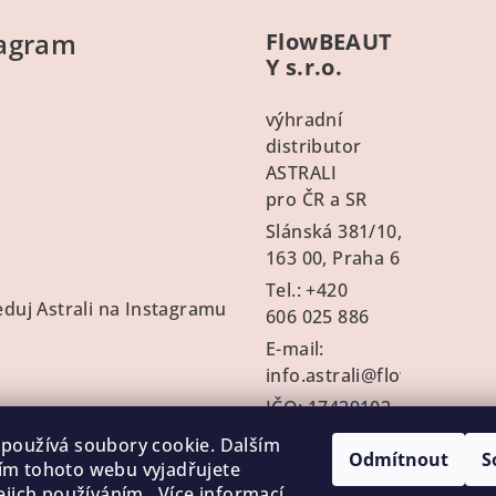
tagram
FlowBEAUT
Y s.r.o.
výhradní
distributor
ASTRALI
pro ČR a SR
Slánská 381/10
,
163 00, Praha 6
Tel.: +420
eduj Astrali na Instagramu
606 025 886
E-mail:
info.astrali@flowbeauty.c
IČO:
17429102
Číslo účtu:
123-
používá soubory cookie. Dalším
Odmítnout
S
9532630207/0100
m tohoto webu vyjadřujete
ejich používáním.. Více informací