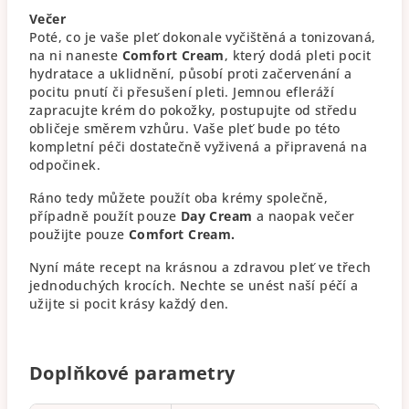
Večer
Poté, co je vaše pleť dokonale vyčištěná a tonizovaná,
na ni naneste
Comfort Cream
, který dodá pleti pocit
hydratace a uklidnění, působí proti začervenání a
pocitu pnutí či přesušení pleti. Jemnou efleráží
zapracujte krém do pokožky, postupujte od středu
obličeje směrem vzhůru. Vaše pleť bude po této
kompletní péči dostatečně vyživená a připravená na
odpočinek.
Ráno tedy můžete použít oba krémy společně,
případně použít pouze
Day Cream
a naopak večer
použijte pouze
Comfort Cream.
Nyní máte recept na krásnou a zdravou pleť ve třech
jednoduchých krocích. Nechte se unést naší péčí a
užijte si pocit krásy každý den.
Doplňkové parametry