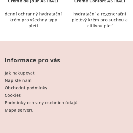
Crème de Jour ASTRALI
Crème Confort ASTRALI
denní ochranný hydratační
hydratační a regenerační
krém pro všechny typy
pleťový krém pro suchou a
pleti
citlivou pleť
Z
á
p
Informace pro vás
a
Jak nakupovat
t
Napište nám
í
Obchodní podmínky
Cookies
Podmínky ochrany osobních údajů
Mapa serveru