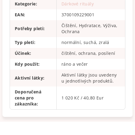
Kategorie
:
Dárkové rituály
EAN
:
3700109229001
Čištění, Hydratace, Výživa,
Potřeby pleti
:
Ochrana
Typ pleti
:
normální, suchá, zralá
Účinek
:
čištění, ochrana, posílení
Kdy použít
:
ráno a večer
Aktivní látky jsou uvedeny
Aktivní látky
:
u jednotlivých produktů.
Doporučená
cena pro
1 020 Kč / 40,80 Eur
zákazníka
: