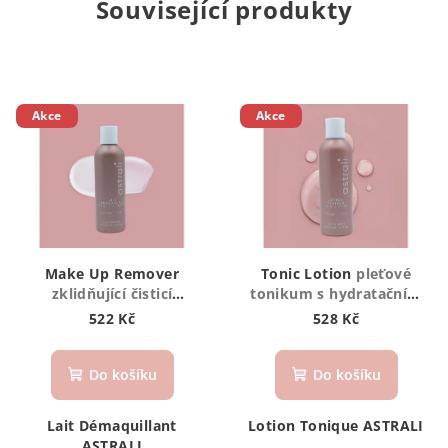
Související produkty
Akce
Akce
Make Up Remover
Tonic Lotion
pleťové
zklidňující čisticí
tonikum s hydratačním
a odličovací mléko
účinkem pro péči
522 Kč
528 Kč
s účinkem proti
o rovnováhu kožního
začervenání vhodné pro
mikrobiomu a pH
suchou, citlivou i nor
pokožky
Do košíku
Do košíku
Lait Démaquillant
Lotion Tonique ASTRALI
ASTRALI