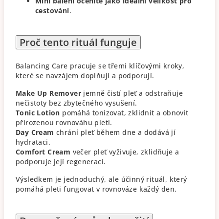
Mini balení oceníte jako ideální velikost pro
cestování
.
Proč tento rituál funguje
Balancing Care pracuje se třemi klíčovými kroky,
které se navzájem doplňují a podporují.
Make Up Remover
jemně čistí pleť a odstraňuje
nečistoty bez zbytečného vysušení.
Tonic Lotion
pomáhá tonizovat, zklidnit a obnovit
přirozenou rovnováhu pleti.
Day Cream
chrání pleť během dne a dodává jí
hydrataci.
Comfort Cream
večer pleť vyživuje, zklidňuje a
podporuje její regeneraci.
Výsledkem je jednoduchý, ale účinný rituál, který
pomáhá pleti fungovat v rovnováze každý den.