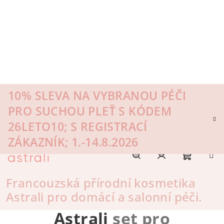
Přejít
na
obsah
10% SLEVA NA VYBRANOU PÉČI
PRO SUCHOU PLEŤ S KÓDEM
26LETO10; S REGISTRACÍ
ZÁKAZNÍK; 1.-14.8.2026
Nákupn
Hledat
Přihlášení
Francouzská přírodní kosmetika
Astrali pro domácí a salonní péči.
Coffret Balancing Care
košík
Astrali
set pro