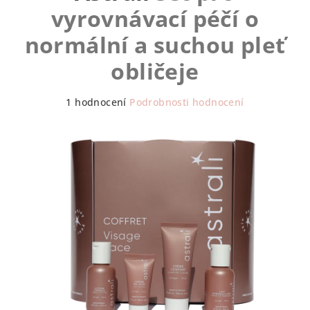
vyrovnávací péčí o
normální a suchou pleť
obličeje
Průměrné
1 hodnocení
Podrobnosti hodnocení
hodnocení
produktu
je
5,0
z
5
hvězdiček.