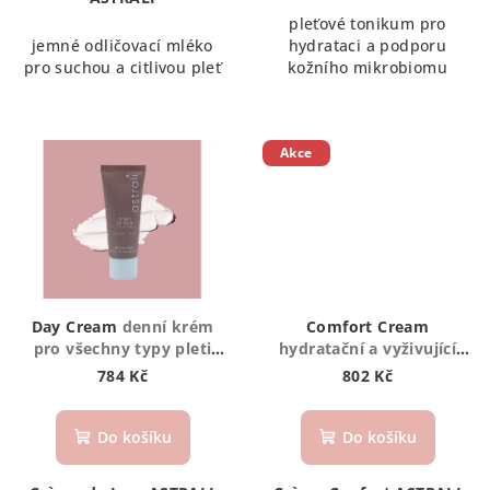
pleťové tonikum pro
jemné odličovací mléko
hydrataci a podporu
pro suchou a citlivou pleť
kožního mikrobiomu
Akce
Day Cream
denní krém
Comfort Cream
pro všechny typy pleti
hydratační a vyživující
chránící před znečištěním,
krém s regeneračním
784 Kč
802 Kč
modrým světlem
a zklidňujícím účinkem
i oxidačním stresem
pro pokožku namáhanou
vnějšími vl
Do košíku
Do košíku