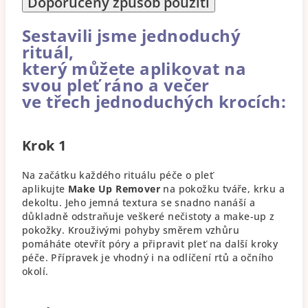
Doporučený způsob použití
Sestavili jsme jednoduchý
rituál,
který můžete aplikovat na
svou pleť ráno a večer
ve třech jednoduchých krocích:
Krok 1
Na začátku každého rituálu péče o pleť
aplikujte
Make Up Remover
na pokožku tváře, krku a
dekoltu. Jeho jemná textura se snadno nanáší a
důkladně odstraňuje veškeré nečistoty a make-up z
pokožky. Krouživými pohyby směrem vzhůru
pomáháte otevřít póry a připravit pleť na další kroky
péče. Přípravek je vhodný i na odlíčení rtů a očního
okolí.