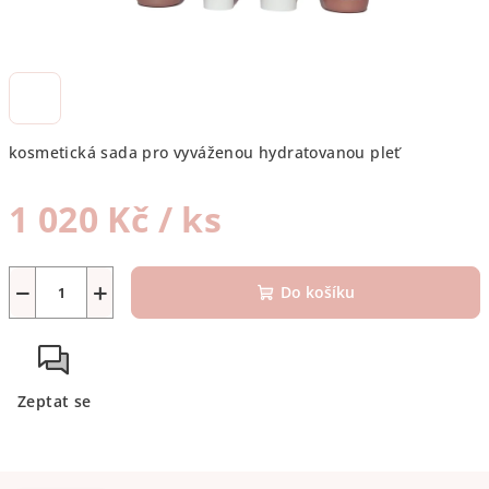
kosmetická sada pro vyváženou hydratovanou pleť
1 020 Kč
/ ks
Měrná
cena:
−
+
Do košíku
Zeptat se