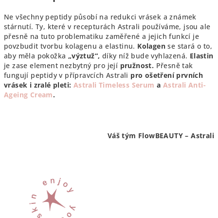
Ne všechny peptidy působí na redukci vrásek a známek
stárnutí. Ty, které v recepturách Astrali používáme, jsou ale
přesně na tuto problematiku zaměřené a jejich funkcí je
povzbudit tvorbu kolagenu a elastinu.
Kolagen
se stará o to,
aby měla pokožka
„výztuž“,
díky níž bude vyhlazená.
Elastin
je zase element nezbytný pro její
pružnost.
Přesně tak
fungují peptidy v přípravcích Astrali
pro ošetření prvních
vrásek i zralé pleti:
Astrali Timeless Serum
a
Astrali Anti-
Ageing Cream
.
Váš tým FlowBEAUTY – Astrali