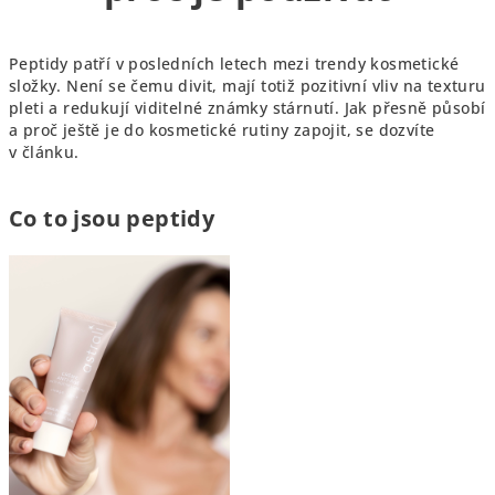
Peptidy patří v posledních letech mezi trendy kosmetické
složky. Není se čemu divit, mají totiž pozitivní vliv na texturu
pleti a redukují viditelné známky stárnutí. Jak přesně působí
a proč ještě je do kosmetické rutiny zapojit, se dozvíte
v článku.
Co to jsou peptidy