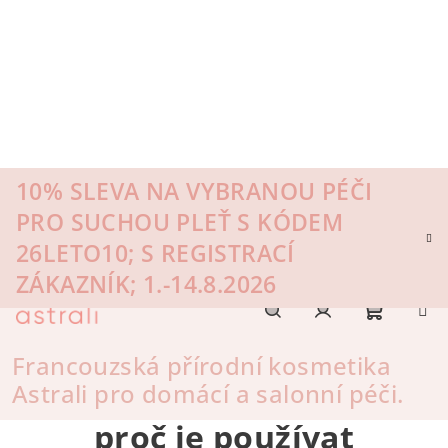
Přejít
na
obsah
10% SLEVA NA VYBRANOU PÉČI
PRO SUCHOU PLEŤ S KÓDEM
26LETO10; S REGISTRACÍ
ZÁKAZNÍK; 1.-14.8.2026
Nákupn
Hledat
Přihlášení
Francouzská přírodní kosmetika
Astrali pro domácí a salonní péči.
K čemu jsou peptidy a
košík
proč je používat