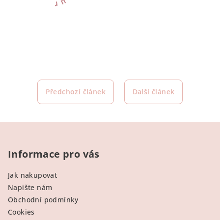
Předchozí článek
Další článek
Z
á
p
Informace pro vás
a
Jak nakupovat
t
Napište nám
í
Obchodní podmínky
Cookies