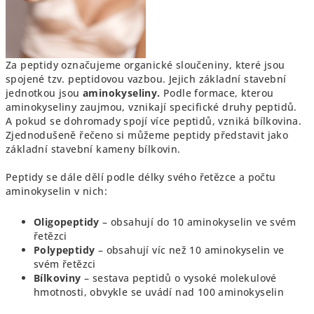
Za peptidy označujeme organické sloučeniny, které jsou
spojené tzv. peptidovou vazbou. Jejich základní stavební
jednotkou jsou
aminokyseliny.
Podle formace, kterou
aminokyseliny zaujmou, vznikají specifické druhy peptidů.
A pokud se dohromady spojí více peptidů, vzniká bílkovina.
Zjednodušeně řečeno si můžeme peptidy představit jako
základní stavební kameny bílkovin.
Peptidy se dále dělí podle délky svého řetězce a počtu
aminokyselin v nich:
Oligopeptidy
– obsahují do 10 aminokyselin ve svém
řetězci
Polypeptidy
– obsahují víc než 10 aminokyselin ve
svém řetězci
Bílkoviny
– sestava peptidů o vysoké molekulové
hmotnosti, obvykle se uvádí nad 100 aminokyselin