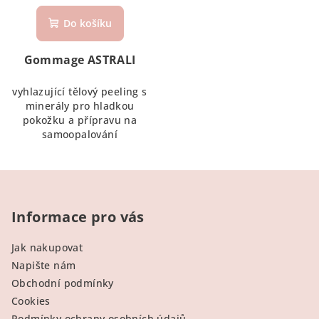
příprava na
samoopalování
Do košíku
Gommage ASTRALI
vyhlazující tělový peeling s
minerály pro hladkou
pokožku a přípravu na
samoopalování
Z
á
p
Informace pro vás
a
Jak nakupovat
t
Napište nám
í
Obchodní podmínky
Cookies
Podmínky ochrany osobních údajů