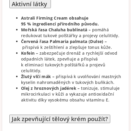
Aktivní látky
Astrali Firming Cream obsahuje
95 % ingrediencí přírodního původu.
Mořská řasa Chaluha bublinatá –
pomáhá
redukovat tukové polštářky a projevy celulitidy.
Červená řasa Palmaria palmata (Dulse) –
přispívá k zeštíhlení a zlepšuje tonus kůže.
Kofein –
zabezpečuje drenáž a rychlejší odvod
odpadních látek, zpevňuje a přispívá
k eliminaci tukových polštářků a projevů
celulitidy.
Žlutý vlčí mák –
přispívá k uvolňování mastných
kyselin nahromaděných v tukových buňkách.
Olej z hroznových jadérek –
tonizuje, stimuluje
mikrocirkulaci v kůži a vykazuje antioxidační
aktivitu díky vysokému obsahu vitamínu E.
Jak zpevňující tělový krém použít?