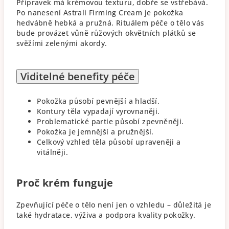
Přípravek má krémovou texturu, dobře se vstřebává.
Po nanesení Astrali Firming Cream je pokožka
hedvábně hebká a pružná. Rituálem péče o tělo vás
bude provázet vůně růžových okvětních plátků se
svěžími zelenými akordy.
Viditelné benefity péče
Pokožka působí pevnější a hladší.
Kontury těla vypadají vyrovnaněji.
Problematické partie působí zpevněněji.
Pokožka je jemnější a pružnější.
Celkový vzhled těla působí upraveněji a
vitálněji.
Proč krém funguje
Zpevňující péče o tělo není jen o vzhledu – důležitá je
také hydratace, výživa a podpora kvality pokožky.