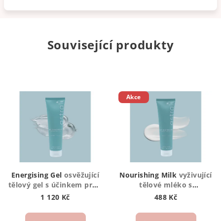
Související produkty
Akce
Energising Gel
osvěžující
Nourishing Milk
vyživující
tělový gel s účinkem proti
tělové mléko s
těžkým nohám, otokům
regeneračním,
1 120 Kč
488 Kč
a projevům celulitidy
hydratačním a anti-ageing
účinkem pro všechny