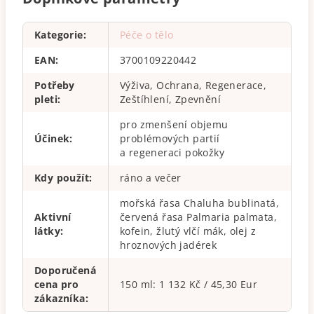
Kategorie
:
Péče o tělo
EAN
:
3700109220442
Potřeby
Výživa, Ochrana, Regenerace,
pleti
:
Zeštíhlení, Zpevnění
pro zmenšení objemu
Účinek
:
problémových partií
a regeneraci pokožky
Kdy použít
:
ráno a večer
mořská řasa Chaluha bublinatá,
Aktivní
červená řasa Palmaria palmata,
látky
:
kofein, žlutý vlčí mák, olej z
hroznových jadérek
Doporučená
cena pro
150 ml: 1 132 Kč / 45,30 Eur
zákazníka
: