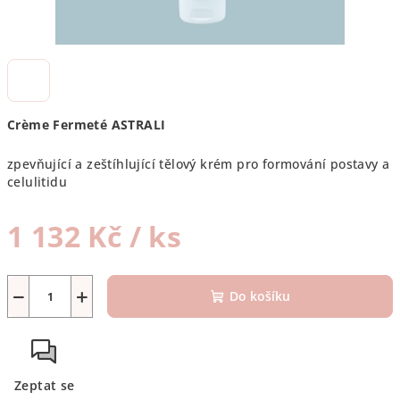
Crème Fermeté ASTRALI
zpevňující a zeštíhlující tělový krém pro formování postavy a
celulitidu
1 132 Kč
/ ks
Měrná
cena:
−
+
Do košíku
Zeptat se