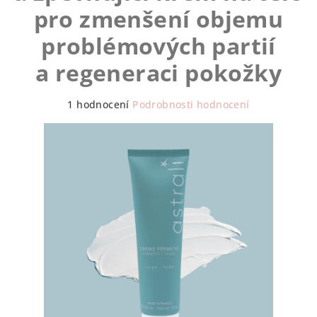
pro zmenšení objemu
problémových partií
a regeneraci pokožky
Průměrné
1 hodnocení
Podrobnosti hodnocení
hodnocení
produktu
je
5,0
z
5
hvězdiček.