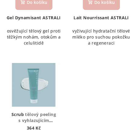
typy
Do košíku
Do košíku
Gel Dynamisant ASTRALI
Lait Nourrissant ASTRALI
osvěžující tělový gel proti
vyživující hydratační tělové
těžkým nohám, otokům a
mléko pro suchou pokožku
celulitidě
a regeneraci
Scrub
tělový peeling
s vyhlazujícím
a remineralizačním
364 Kč
účinkem vhodný jako