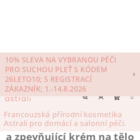
Přejít
na
obsah
10% SLEVA NA VYBRANOU PÉČI
PRO SUCHOU PLEŤ S KÓDEM
26LETO10; S REGISTRACÍ
ZÁKAZNÍK; 1.-14.8.2026
Nákupn
Hledat
Přihlášení
Francouzská přírodní kosmetika
Firming Cream
Astrali pro domácí a salonní péči.
zeštíhlující
košík
a zpevňující krém na tělo