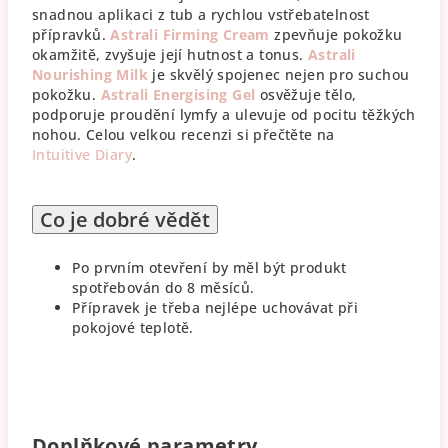
snadnou aplikaci z tub a rychlou vstřebatelnost
přípravků.
Astrali Firming Cream
zpevňuje pokožku
okamžitě, zvyšuje její hutnost a tonus.
Astrali
Nourishing Milk
je skvělý spojenec nejen pro suchou
pokožku.
Astrali Energising Gel
osvěžuje tělo,
podporuje proudění lymfy a ulevuje od pocitu těžkých
nohou. Celou velkou recenzi si přečtěte na
Intuitive Diary
.
Co je dobré vědět
Po prvním otevření by měl být produkt
spotřebován do 8 měsíců.
Přípravek je třeba nejlépe uchovávat při
pokojové teplotě.
Doplňkové parametry