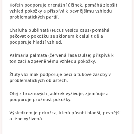
Kofein podporuje drenážní účinek, pomáhá zlepšit
vzhled pokožky a přispívá k pevnějšímu vzhledu
problematických partií.
Chaluha bublinatá (Fucus vesiculosus) pomáhá
pečovat o pokožku se sklonem k celulitidě a
podporuje hladší vzhled.
Palmaria palmata (červená řasa Dulse) přispívá k
tonizaci a zpevněnému vzhledu pokožky.
Žlutý vlčí mák podporuje péči o tukové zásoby v
problematických oblastech.
Olej z hroznových jadérek vyživuje, zjemňuje a
podporuje pružnost pokožky.
Výsledkem je pokožka, která působí hladší, pevnější
a lépe vyživená.