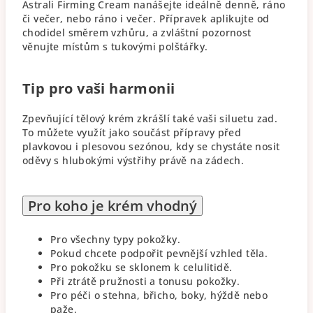
Astrali Firming Cream nanášejte ideálně denně, ráno
či večer, nebo ráno i večer. Přípravek aplikujte od
chodidel směrem vzhůru, a zvláštní pozornost
věnujte místům s tukovými polštářky.
Tip pro vaši harmonii
Zpevňující tělový krém zkrášlí také vaši siluetu zad.
To můžete využít jako součást přípravy před
plavkovou i plesovou sezónou, kdy se chystáte nosit
oděvy s hlubokými výstřihy právě na zádech.
Pro koho je krém vhodný
Pro všechny typy pokožky.
Pokud chcete podpořit pevnější vzhled těla.
Pro pokožku se sklonem k celulitidě.
Při ztrátě pružnosti a tonusu pokožky.
Pro péči o stehna, břicho, boky, hýždě nebo
paže.